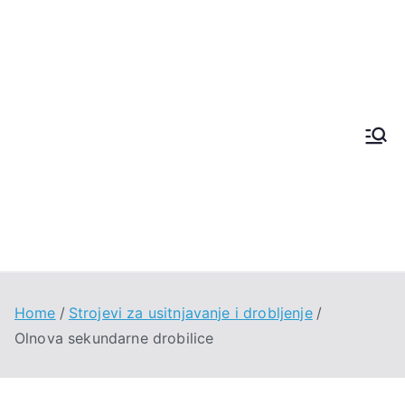
Techno
Win
Machin
e
Home
Strojevi za usitnjavanje i drobljenje
Olnova sekundarne drobilice