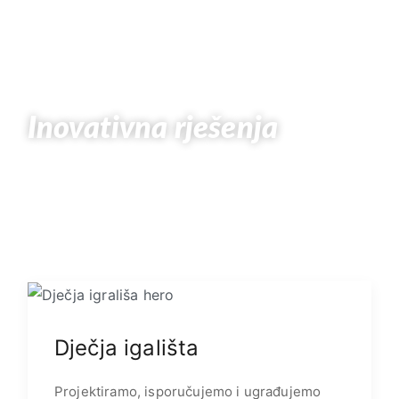
#VizijaKomunale
Inovativna rješenja
Strojevi i oprema koja
mijenjaju pravila igre!
Dječja igališta
Projektiramo, isporučujemo i ugrađujemo