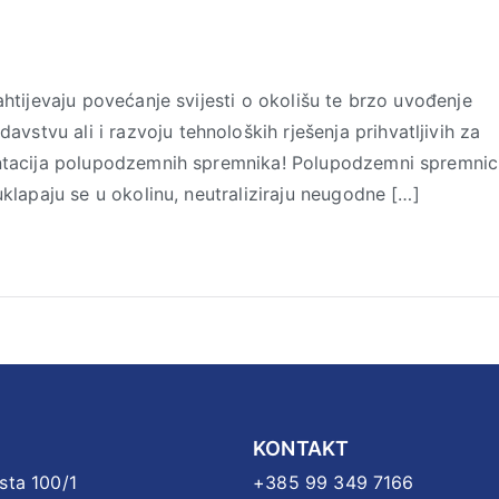
htijevaju povećanje svijesti o okolišu te brzo uvođenje
tvu ali i razvoju tehnoloških rješenja prihvatljivih za
entacija polupodzemnih spremnika! Polupodzemni spremnic
klapaju se u okolinu, neutraliziraju neugodne […]
KONTAKT
sta 100/1
+385 99 349 7166