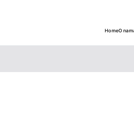
Home
O nam
Win Machine