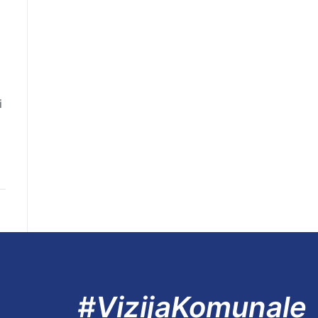
i
#VizijaKomunale