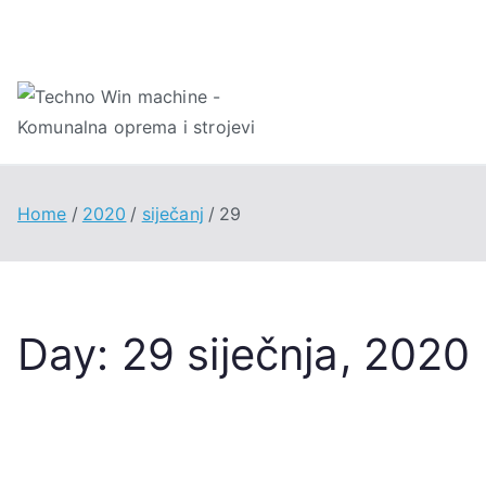
Skip
to
content
Techno 
Home
2020
siječanj
29
Day:
29 siječnja, 2020