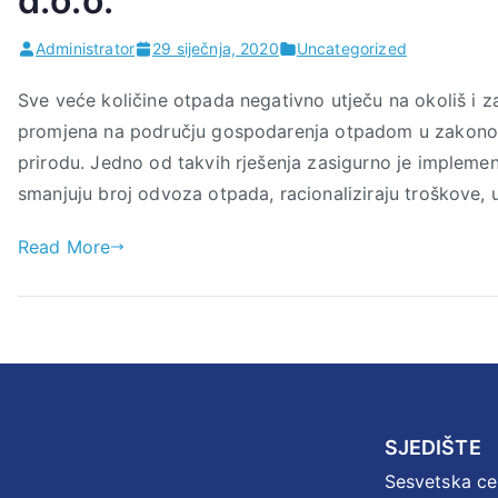
d.o.o.
Administrator
29 siječnja, 2020
Uncategorized
Sve veće količine otpada negativno utječu na okoliš i za
promjena na području gospodarenja otpadom u zakonodavs
prirodu. Jedno od takvih rješenja zasigurno je implem
smanjuju broj odvoza otpada, racionaliziraju troškove, u
Read More
SJEDIŠTE
Sesvetska ce