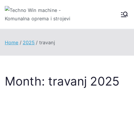
Skip
to
Techno
content
Win
Home
2025
travanj
Machin
e
Month:
travanj 2025