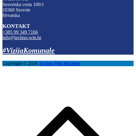
Sesvetska cesta 100/1
10360 Sesvete
Hrvatska
KONTAKT
+385 99 349 7166
info@techno-win.hr
#VizijaKomunale
Copyright © 2026
Techno Win Machine