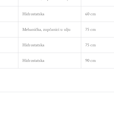
Hidrostatska
60 cm
Mehanička, zupčanici u ulju
75 cm
Hidrostatska
75 cm
Hidrostatska
90 cm