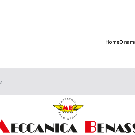
Home
O nam
Win Machine
e