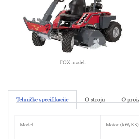
FOX modeli
Tehničke specifikacije
O stroju
O proi
Model
Motor (kW/KS)