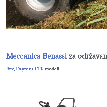
Meccanica Benassi
za održavan
Fox, Daytona i TR
modeli