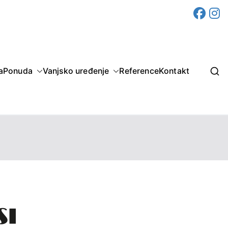


a
Ponuda
Vanjsko uređenje
Reference
Kontakt