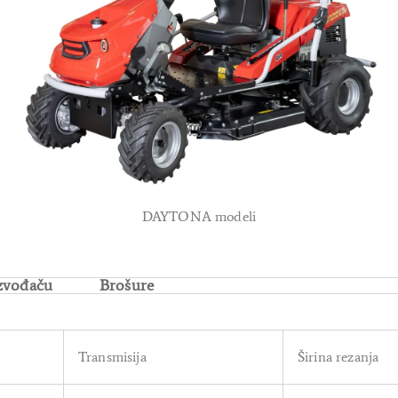
DAYTONA modeli
zvođaču
Brošure
Transmisija
Širina rezanja