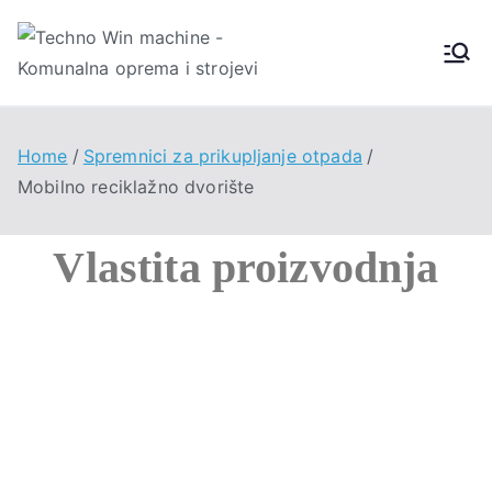
Techno
Win
Home
Spremnici za prikupljanje otpada
Machin
Mobilno reciklažno dvorište
e
Vlastita proizvodnja