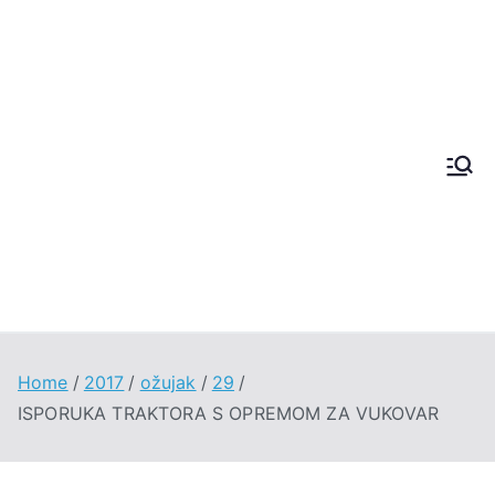
Skip
to
content
Techno
Win
Machin
e
Home
2017
ožujak
29
ISPORUKA TRAKTORA S OPREMOM ZA VUKOVAR